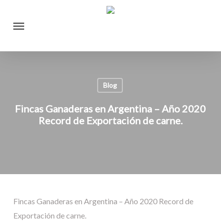
Skip
Menu
to
main
content
Blog
Fincas Ganaderas en Argentina – Año 2020
Record de Exportación de carne.
Fincas Ganaderas en Argentina – Año 2020 Record de
Exportación de carne.