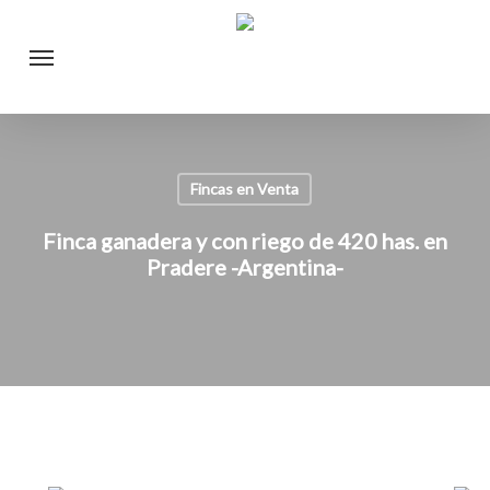
Skip
Menu
to
main
content
Fincas en Venta
Finca ganadera y con riego de 420 has. en
Pradere -Argentina-