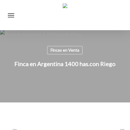
Skip
Menu
to
main
content
Fincas en Venta
Finca en Argentina 1400 has.con Riego