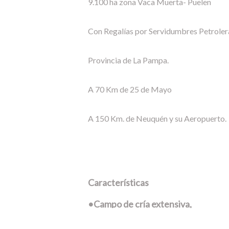
9.100 ha zona Vaca Muerta- Puelen
Con Regalías por Servidumbres Petrole
Provincia de La Pampa.
A 70 Km de 25 de Mayo
A 150 Km. de Neuquén y su Aeropuerto.
Características
•Campo de cría extensiva,
•zona de exploración petrolera de vaca