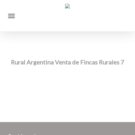
Skip
Menu
to
main
content
Rural Argentina Venta de Fincas Rurales 7