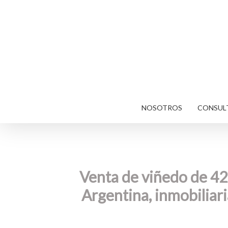
Skip
to
main
content
NOSOTROS
CONSULT
Venta de viñedo de 42 
Argentina, inmobiliar