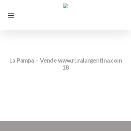
Skip
Menu
to
main
content
La Pampa – Vende www.ruralargentina.com
18