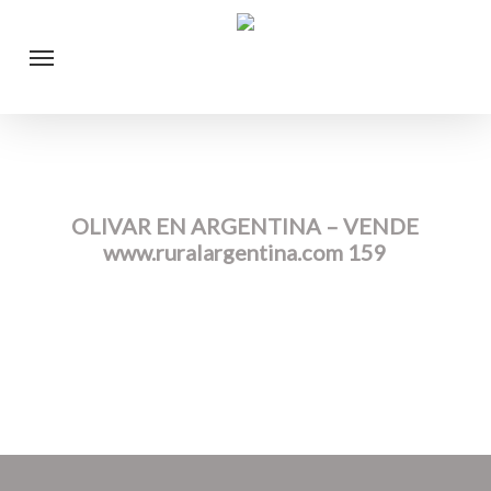
Skip
Menu
to
main
content
OLIVAR EN ARGENTINA – VENDE
www.ruralargentina.com 159