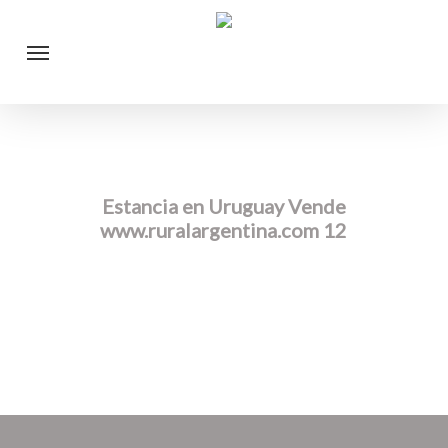
Skip
Menu
to
main
content
Estancia en Uruguay Vende
www.ruralargentina.com 12