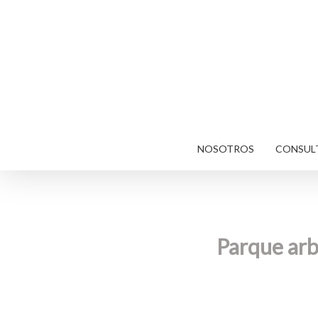
Skip
to
main
content
NOSOTROS
CONSULT
Parque arb