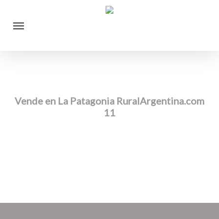
Skip
Menu
to
main
content
Vende en La Patagonia RuralArgentina.com
11