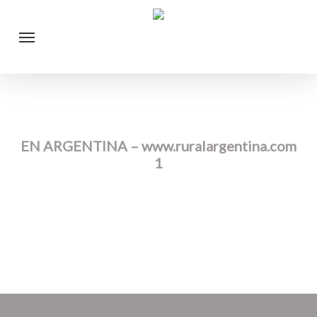
Skip
Menu
to
main
content
EN ARGENTINA – www.ruralargentina.com
1