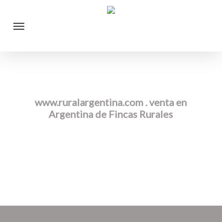
Skip
Menu
to
main
content
www.ruralargentina.com . venta en
Argentina de Fincas Rurales