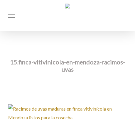
Skip
Menu
to
main
content
15.finca-vitivinicola-en-mendoza-racimos-
uvas