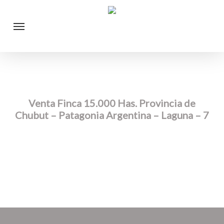
Skip
Menu
to
main
content
Venta Finca 15.000 Has. Provincia de
Chubut – Patagonia Argentina – Laguna – 7