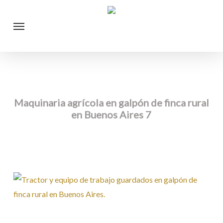
Skip
Menu
to
main
content
Maquinaria agrícola en galpón de finca rural
en Buenos Aires 7