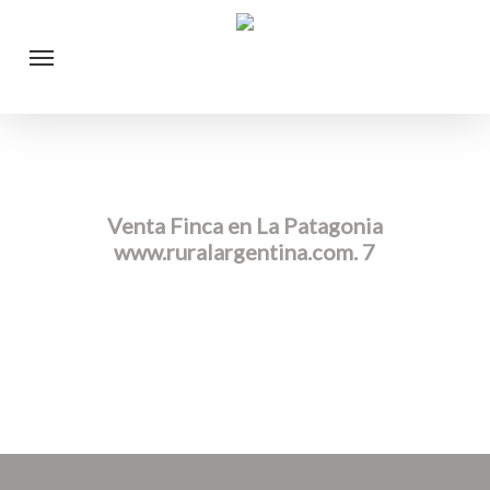
Skip
Menu
to
main
content
Venta Finca en La Patagonia
www.ruralargentina.com. 7