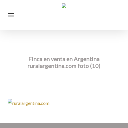
Skip
Menu
to
main
content
Finca en venta en Argentina
ruralargentina.com foto (10)