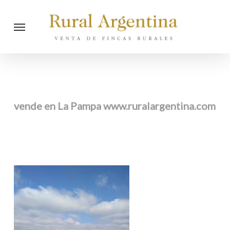
Skip
Menu
to
main
content
vende en La Pampa www.ruralargentina.com