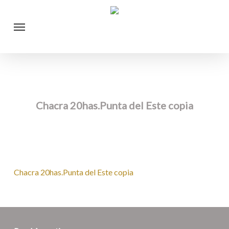
Skip
Menu
to
main
content
Chacra 20has.Punta del Este copia
Chacra 20has.Punta del Este copia