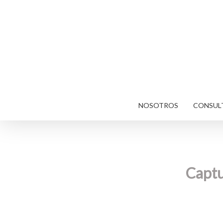
Skip
to
main
content
NOSOTROS
CONSULT
Captu