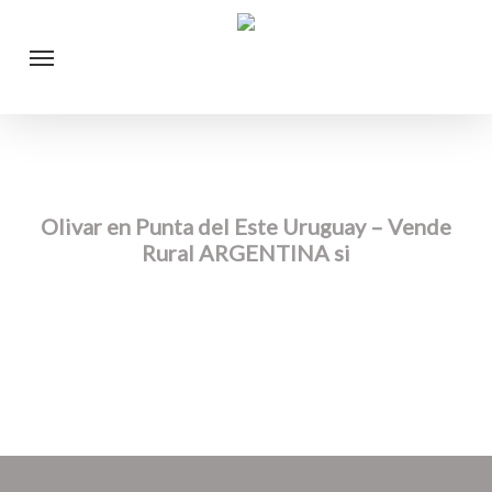
Skip
Menu
to
main
content
Olivar en Punta del Este Uruguay – Vende
Rural ARGENTINA si