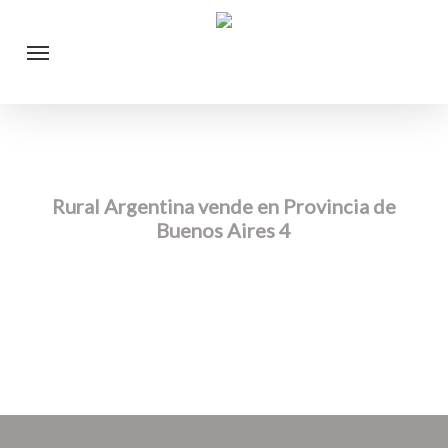
Skip
Menu
to
main
content
Rural Argentina vende en Provincia de
Buenos Aires 4