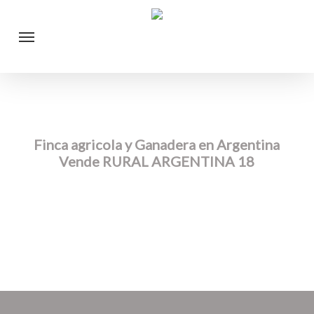
Skip
Menu
to
main
content
Finca agricola y Ganadera en Argentina
Vende RURAL ARGENTINA 18