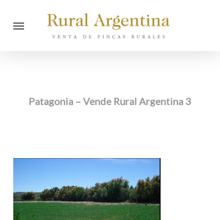
Skip
Menu
to
main
content
Patagonia – Vende Rural Argentina 3