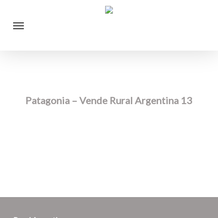
Skip
Menu
to
main
content
Patagonia – Vende Rural Argentina 13